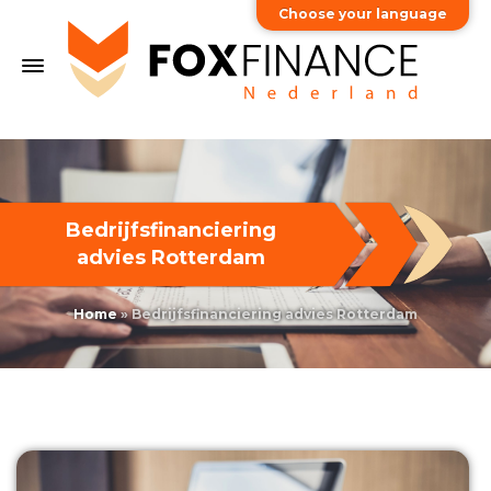
Choose your language
Bedrijfsfinanciering
advies Rotterdam
Home
»
Bedrijfsfinanciering advies Rotterdam