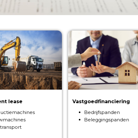
nt lease
Vastgoedfinanciering
uctiemachines
Bedrijfspanden
wmachines
Beleggingspanden
ransport