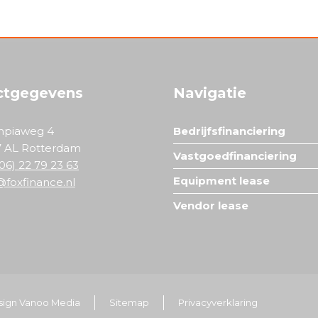
ctgegevens
Navigatie
mpiaweg 4
Bedrijfsfinanciering
7 AL Rotterdam
Vastgoedfinanciering
(06) 22 79 23 63
Equipment lease
@foxfinance.nl
Vendor lease
ign Vanoo Media
Sitemap
Privacyverklaring