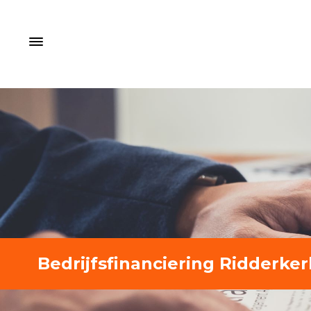
Bedrijfsfinanciering Ridderker