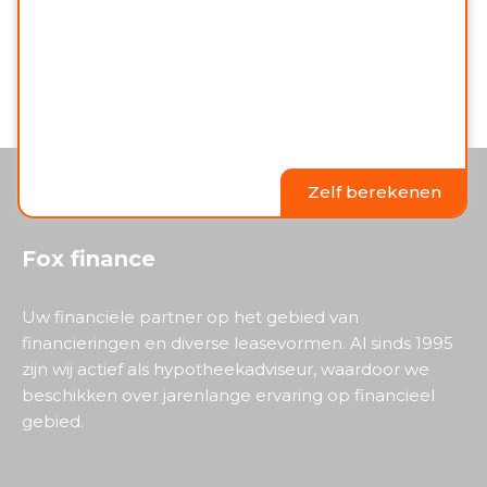
Zelf berekenen
Fox finance
Uw financiële partner op het gebied van
financieringen en diverse leasevormen. Al sinds 1995
zijn wij actief als hypotheekadviseur, waardoor we
beschikken over jarenlange ervaring op financieel
gebied.