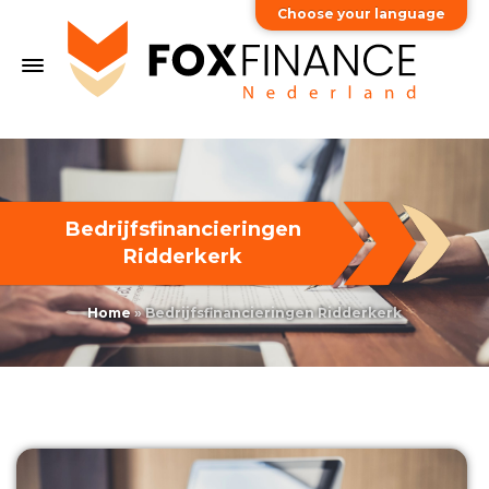
Choose your language
Bedrijfsfinancieringen
Ridderkerk
Home
»
Bedrijfsfinancieringen Ridderkerk