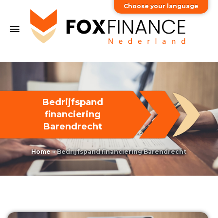
Choose your language
Bedrijfspand
financiering
Barendrecht
Home
»
Bedrijfspand financiering Barendrecht