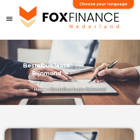
Choose your language
Bestelbus lease
Rijnmond
Home
»
Bestelbus lease Rijnmond