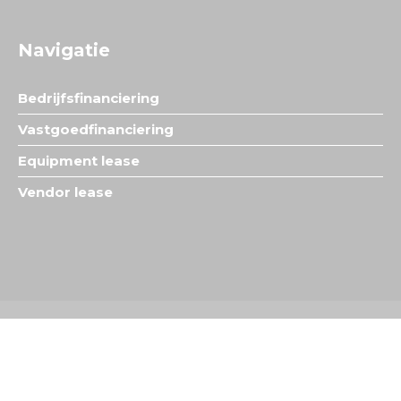
Navigatie
Bedrijfsfinanciering
Vastgoedfinanciering
Equipment lease
Vendor lease
©
Fox Finance
. Alle rechten voorbehouden.
Webdesign Vanoo Media
Sitemap
Privacyverklaring