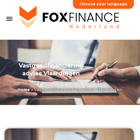
Choose your language
Vastgoedfinanciering
advies Vlaardingen
Home
»
Vastgoedfinanciering advies Vlaardingen