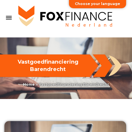
Choose your language
Vastgoedfinanciering
Barendrecht
Home
»
Vastgoedfinanciering Barendrecht