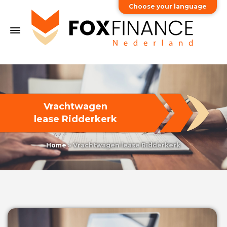
Choose your language
Vrachtwagen
lease Ridderkerk
Home
»
Vrachtwagen lease Ridderkerk